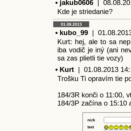
• jakub0606
| 08.08.201
Kde je striedanie?
01.08.2013
• kubo_99
| 01.08.2013 
Kurt: hej, ale to sa n
iba vodič je iný (ani n
sa zas plietli tie vozy)
• Kurt
| 01.08.2013 14:1
Trošku Ti opravím tie p
184/3R konči o 11:00, v
184/3P začína o 15:10 a
nick
text