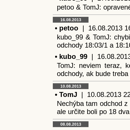
petoo & TomJ: opravené
16.08.2013
• petoo
| 16.08.2013 16:
kubo_99 & TomJ: chybičk
odchody 18:03/1 a 18:1
• kubo_99
| 16.08.2013 
TomJ: neviem teraz, k
odchody, ak bude treba
10.08.2013
• TomJ
| 10.08.2013 22:
Nechýba tam odchod z H
ale určite boli po 18 dv
08.08.2013