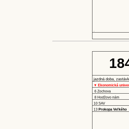
.
18
jazdná doba, zastáv
▼ Ekonomická univer
6 Zochova
8 Hodžovo nám
10 SAV
13
Prokopa Veľkého