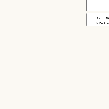
53
8
-
0
d
Vyplňte kon