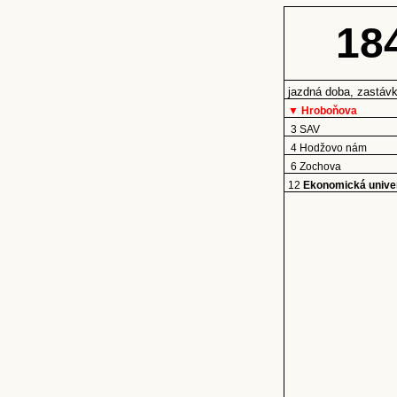
18
jazdná doba, zastáv
▼ Hroboňova
3 SAV
4 Hodžovo nám
6 Zochova
12
Ekonomická univer