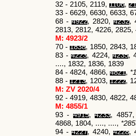
32 - 2105, 2119,
1106
,
21
33 - 6629, 6630, 6633, 6
68 -
4922
, 2820,
4232
,
2813, 2812, 4226, 2825,
M: 4923/2
70 -
1838
, 1850, 2843, 
83 -
4223
, 4224,
4235
, 
...., 1832, 1836, 1839
84 - 4824, 4866,
4821
,
*
88 -
1213
, 1203,
1222
, 
M: ZV 2020/4
92 - 4919, 4830, 4822, 
M: 4855/1
93 -
4915
,
4233
, 4857
4868, 1804, ...., ....,
*285
94 -
4227
, 4240,
4228
, 