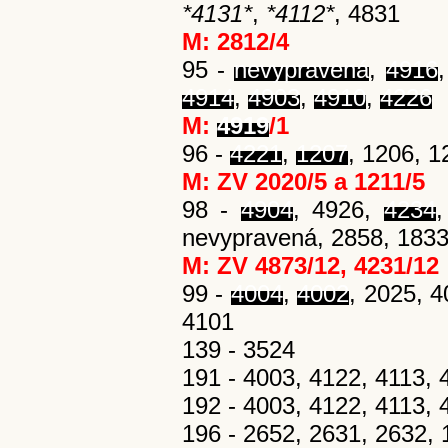
*4131*
,
*4112*
, 4831
M: 2812/4
95 -
nevypravená
,
4916
4914
,
4903
,
4910
,
4226
M:
4919
/1
96 -
4221
,
1207
, 1206, 1
M: ZV 2020/5 a 1211/5
98 -
4904
, 4926,
4234
nevypravená, 2858, 183
M: ZV 4873/12, 4231/12
99 -
4004
,
4002
, 2025, 
4101
139 - 3524
191 - 4003, 4122, 4113,
192 - 4003, 4122, 4113, 
196 - 2652, 2631, 2632, 1