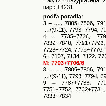
- 98/12 - nevypravená, Z
napojil 4231
podľa poradia:
3 – ...., 7805+7806, 79
..../(9-11), 7793+7794, 7
4 - 7735+7736, 7797
7839+7840, 7791+7792,
7723+7724, 7775+7776,
6 - 7107, 7134, 7122, 7
M: 7703+7706/6
8 – ...., 7805+7806, 79
..../(9-11), 7793+7794, 7
9 – 7787+7788, 7799
7751+7752, 7732+7731,
7833+7834