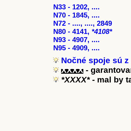
N33 - 1202, ....
N70 - 1845, ....
N72 - ...., ...., 2849
N80 - 4141,
*4108*
N93 - 4907, ....
N95 - 4909, ....
Nočné spoje sú z 
XXXX
- garantova
*XXXX*
- mal by 