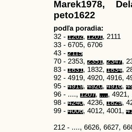
Marek1978, Del
peto1622
podľa poradia:
32 -
1202
,
1201
, 2111
33 - 6705, 6706
43 -
2115
70 - 2353,
2351
,
2347
, 2
83 -
1831
, 1832,
1834
, 2
92 - 4919, 4920, 4916, 4918
95 -
4919
,
4920
,
4916
,
4
96 - ....,
1207
,
....
, 4921,
98 -
4240
, 4236,
1829
, 
99 -
4006
, 4012, 4001,
4
212 - ...., 6626, 6627, 660