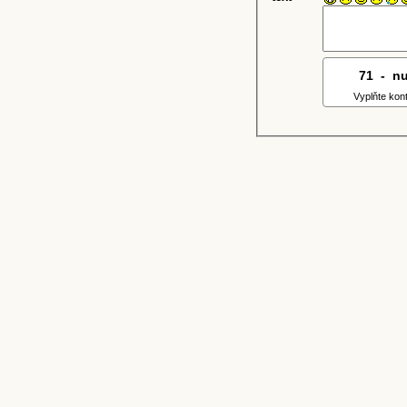
71
5
-
8
n
Vyplňte kon