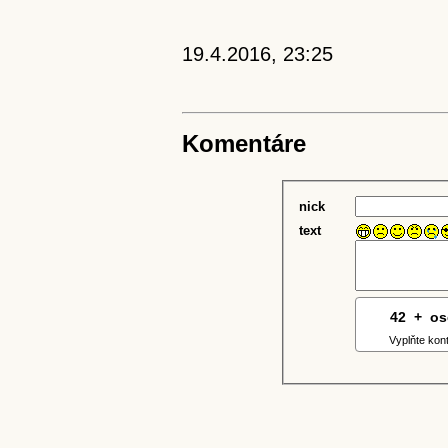
19.4.2016, 23:25
Komentáre
nick
text
42
5
+
8
o
Vyplňte kon