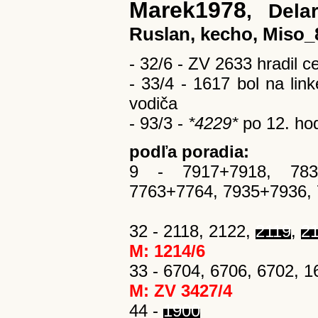
Marek1978
, Dela
Ruslan, kecho, Miso_
- 32/6 - ZV 2633 hradil c
- 33/4 - 1617 bol na lin
vodiča
- 93/3 -
*4229*
po 12. hod
podľa poradia:
9 - 7917+7918, 7835
7763+7764, 7935+7936, 7
32 - 2118, 2122,
2119
,
2
M: 1214/6
33 - 6704, 6706, 6702, 1
M: ZV 3427/4
44 -
1900