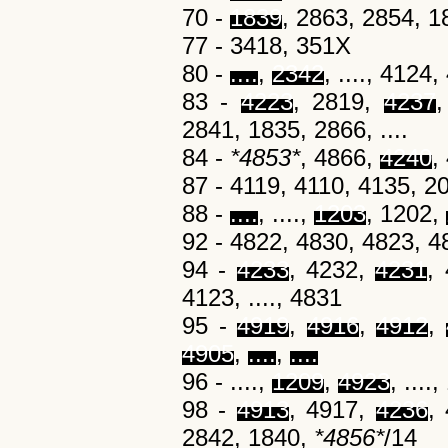
70 -
1839
, 2863, 2854, 
77 - 3418, 351X
80 -
....
,
2342
, ...., 4124
83 -
4223
, 2819,
4237
,
2841, 1835, 2866, ....
84 -
*4853*
, 4866,
4240
,
87 - 4119, 4110, 4135, 2
88 -
....
, ....,
1203
, 1202,
92 - 4822, 4830, 4823, 48
94 -
4233
, 4232,
4231
,
4123, ...., 4831
95 -
4919
,
4916
,
4912
,
4905
,
....
,
....
96 - ....,
1209
,
4923
, ....
98 -
4913
, 4917,
4236
,
2842, 1840,
*4856*
/14