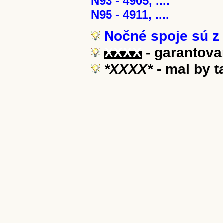
N93 - 4905, ....
N95 - 4911, ....
Nočné spoje sú z 
XXXX
- garantova
*XXXX*
- mal by 