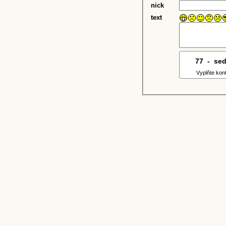
nick
text
77
7
-
6
se
Vyplňte kon