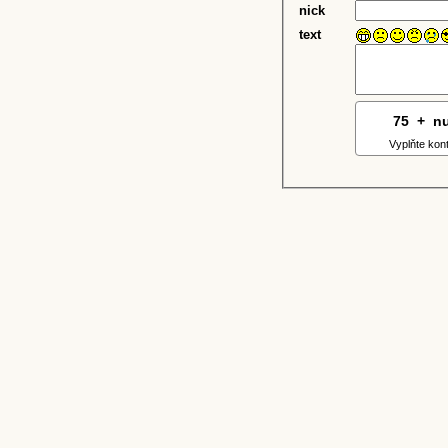
nick
text
75
5
+
3
n
Vyplňte kon