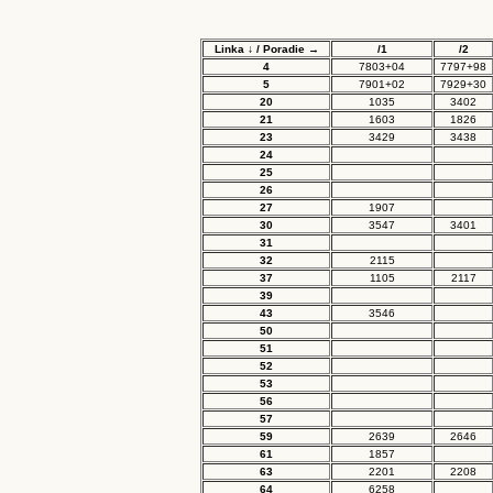
Linka ↓ / Poradie →
/1
/2
4
7803+04
7797+98
5
7901+02
7929+30
20
1035
3402
21
1603
1826
23
3429
3438
24
25
26
27
1907
30
3547
3401
31
32
2115
37
1105
2117
39
43
3546
50
51
52
53
56
57
59
2639
2646
61
1857
63
2201
2208
64
6258