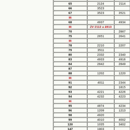
65
2124
2114
66
3523
67
3523
3521
M:
68
4937
4934
M:
ZV 2112 a 4913
70
2867
75
2651
2641
M:
78
2210
2207
79
3511
80
2332
2340
83
4933
4916
84
2842
2849
87
88
1202
1220
M:
91
4011
2344
92
1815
93
4221
4226
94
4232
4223
M:
95
4874
4234
96
1209
1213
98
4920
99
4010
4002
120
1035
3402
147
1903