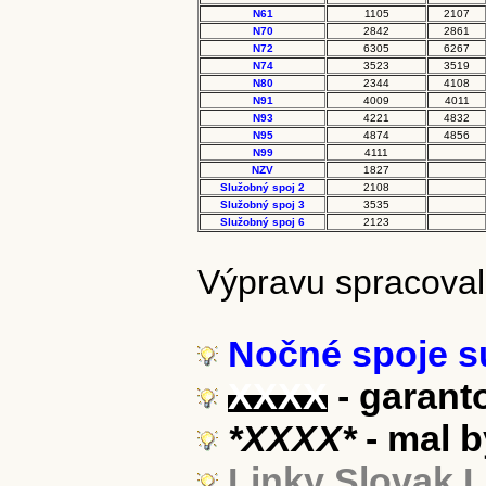
N61
1105
2107
N70
2842
2861
N72
6305
6267
N74
3523
3519
N80
2344
4108
N91
4009
4011
N93
4221
4832
N95
4874
4856
N99
4111
NZV
1827
Služobný spoj 2
2108
Služobný spoj 3
3535
Služobný spoj 6
2123
Výpravu spracova
Nočné spoje sú
XXXX
- garant
*XXXX*
- mal b
Linky Slovak 