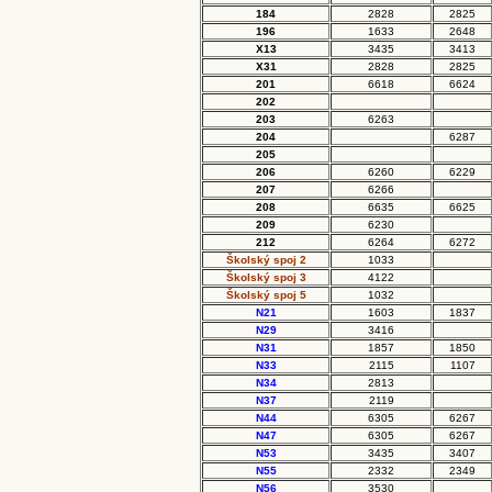
184
2828
2825
196
1633
2648
X13
3435
3413
X31
2828
2825
201
6618
6624
202
203
6263
204
6287
205
206
6260
6229
207
6266
208
6635
6625
209
6230
212
6264
6272
Školský spoj 2
1033
Školský spoj 3
4122
Školský spoj 5
1032
N21
1603
1837
N29
3416
N31
1857
1850
N33
2115
1107
N34
2813
N37
2119
N44
6305
6267
N47
6305
6267
N53
3435
3407
N55
2332
2349
N56
3530