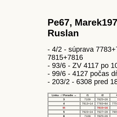
Pe67, Marek1978
Ruslan
- 4/2 - súprava 7783+
7815+7816
- 93/6 - ZV 4117 po 10
- 99/6 - 4127 počas d
- 203/2 - 6308 pred 1
Linka ↓ / Poradie →
/1
/2
3
7109
7825+26
4
7813+14
7783+84
775
M:
7815+16
5
7923+24
7927+28
790
8
7109
7825+26