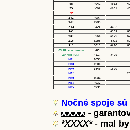
98
4941
4912
4
99
4009
4001
4
M:
141
4907
147
1903
X13
3426
3402
203
6308
6
207
6268
6272
6
210
6288
6311
6
212
6613
6610
6
ZV Hlavná stanica
3427
ZV Most SNP
4117
3408
N31
1853
N33
1203
N70
1849
1829
N72
2
N80
4004
N93
4932
N95
4931
Nočné spoje sú z
XXXX
- garanto
*XXXX*
- mal by