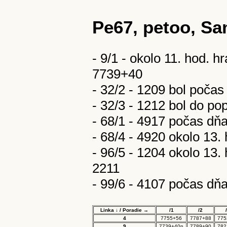
Pe67, petoo, Sa
- 9/1 - okolo 11. hod. h
7739+40
- 32/2 - 1209 bol poča
- 32/3 - 1212 bol do p
- 68/1 - 4917 počas dňa
- 68/4 - 4920 okolo 13.
- 96/5 - 1204 okolo 13.
2211
- 99/6 - 4107 počas dňa
Linka ↓ / Poradie →
/1
/2
4
7755+56
7787+88
775
9
7739+40n
7789+90
782