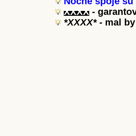
Nočné spoje sú z
XXXX
- garanto
*XXXX*
- mal by