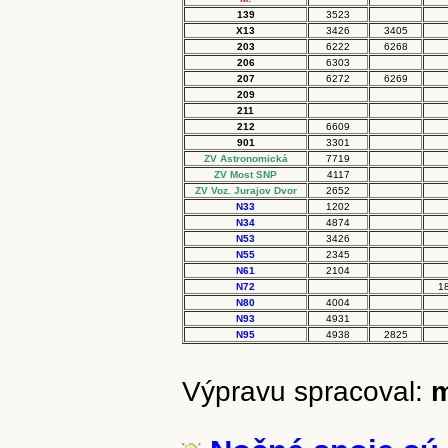
139
3523
X13
3426
3405
203
6222
6268
206
6303
207
6272
6269
209
211
212
6609
901
3301
ZV Astronomická
7719
ZV Most SNP
4117
ZV Voz. Jurajov Dvor
2652
N33
1202
N34
4874
N53
3426
N55
2345
N61
2104
N72
1
N80
4004
N93
4931
N95
4938
2825
Výpravu spracoval: