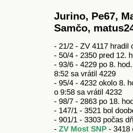
Jurino, Pe67, M
Samčo, matus2
- 21/2 - ZV 4117 hradil
- 50/4 - 2350 pred 12. 
- 93/6 - 4229 po 8. hod
8:52 sa vrátil 4229
- 95/4 - 4232 okolo 8. h
o 9:58 sa vrátil 4232
- 98/7 - 2863 po 18. ho
- 147/1 - 3521 bol do
- 901/1 - 3303 počas d
-
ZV Most SNP
- 3418 