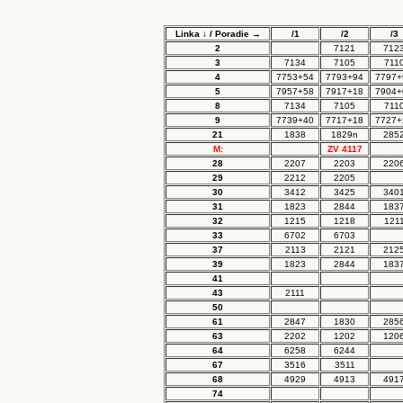
Linka ↓ / Poradie →
/1
/2
/3
2
7121
712
3
7134
7105
711
4
7753+54
7793+94
7797+
5
7957+58
7917+18
7904+
8
7134
7105
711
9
7739+40
7717+18
7727+
21
1838
1829n
285
M:
ZV 4117
28
2207
2203
220
29
2212
2205
30
3412
3425
340
31
1823
2844
183
32
1215
1218
121
33
6702
6703
37
2113
2121
212
39
1823
2844
183
41
43
2111
50
61
2847
1830
285
63
2202
1202
120
64
6258
6244
67
3516
3511
68
4929
4913
491
74