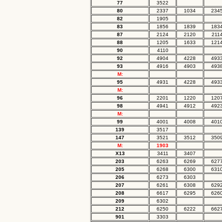
77
3522
80
2337
1034
234
82
1905
83
1856
1839
183
87
2124
2120
211
88
1205
1633
121
90
4110
92
4904
4228
493
93
4916
4903
493
M:
95
4931
4228
493
M:
96
2201
1220
120
98
4941
4912
492
M:
99
4001
4008
401
139
3517
147
3521
3512
350
M:
1903
X13
3411
3407
203
6263
6269
627
205
6268
6300
631
206
6273
6303
207
6261
6308
629
208
6617
6295
626
209
6302
212
6250
6222
662
901
3303