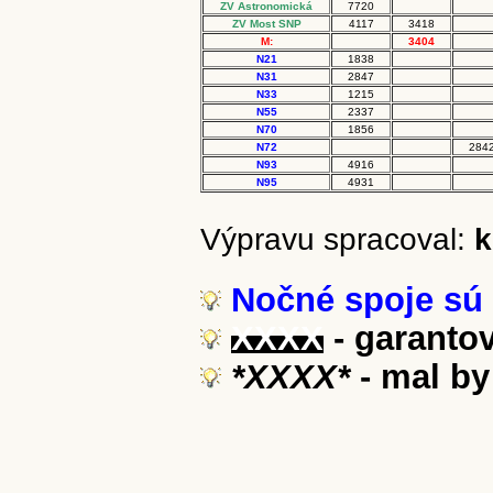
ZV Astronomická
7720
ZV Most SNP
4117
3418
M:
3404
N21
1838
N31
2847
N33
1215
N55
2337
N70
1856
N72
284
N93
4916
N95
4931
Výpravu spracoval:
k
Nočné spoje sú z
XXXX
- garanto
*XXXX*
- mal by