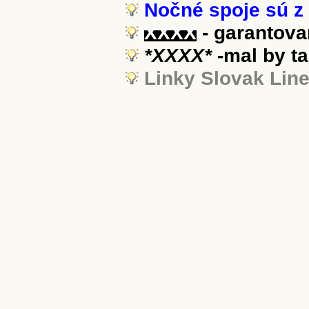
Nočné spoje sú z 
XXXX
- garantova
*XXXX*
-mal by t
Linky Slovak Lin