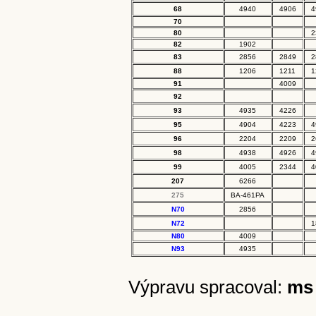
68
4940
4906
4
70
80
2
82
1902
83
2856
2849
2
88
1206
1211
1
91
4009
92
93
4935
4226
95
4904
4223
4
96
2204
2209
2
98
4938
4926
4
99
4005
2344
4
207
6266
275
BA-461PA
N70
2856
N72
1
N80
4009
N93
4935
Výpravu spracoval:
ms