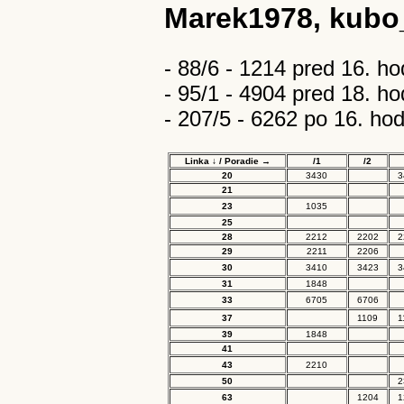
Marek1978, kubo_
- 88/6 - 1214 pred 16. ho
- 95/1 - 4904 pred 18. ho
- 207/5 - 6262 po 16. ho
Linka ↓ / Poradie →
/1
/2
20
3430
3
21
23
1035
25
28
2212
2202
2
29
2211
2206
30
3410
3423
3
31
1848
33
6705
6706
37
1109
1
39
1848
41
43
2210
50
2
63
1204
1