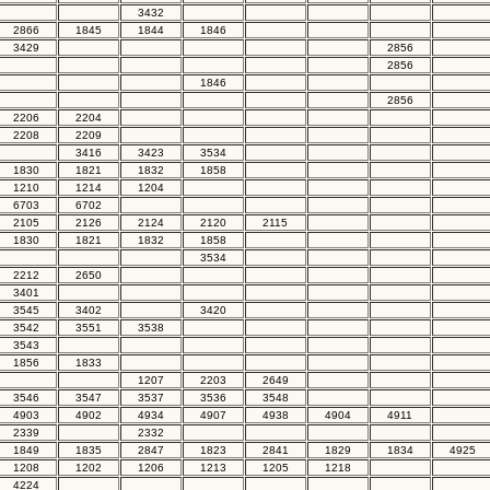
3432
2866
1845
1844
1846
3429
2856
2856
1846
2856
2206
2204
2208
2209
3416
3423
3534
1830
1821
1832
1858
1210
1214
1204
6703
6702
2105
2126
2124
2120
2115
1830
1821
1832
1858
3534
2212
2650
3401
3545
3402
3420
3542
3551
3538
3543
1856
1833
1207
2203
2649
3546
3547
3537
3536
3548
4903
4902
4934
4907
4938
4904
4911
2339
2332
1849
1835
2847
1823
2841
1829
1834
4925
1208
1202
1206
1213
1205
1218
4224