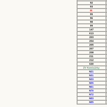
92
93
M:
95
96
98
99
147
X13
203
204
205
207
208
211
212
630
ZV Komisárky
N21
N31
N33
N55
N61
N70
N72
N93
N95