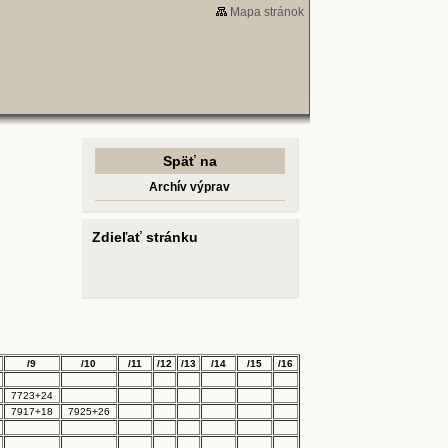
Mapa stránok
Späť na
Archív výprav
Zdieľať stránku
/9
/10
/11
/12
/13
/14
/15
/16
7723+24
7917+18
7925+26