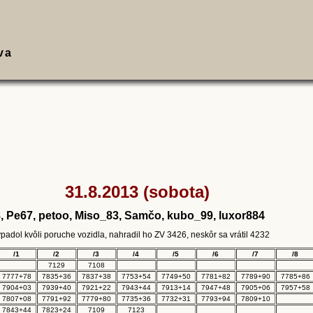
va
31.8.2013 (sobota)
 Pe67, petoo, Miso_83, Samčo, kubo_99, luxor884
ypadol kvôli poruche vozidla, nahradil ho ZV 3426, neskôr sa vrátil 4232
/1
/2
/3
/4
/5
/6
/7
/8
7129
7108
7777+78
7835+36
7837+38
7753+54
7749+50
7781+82
7789+90
7785+86
7904+03
7939+40
7921+22
7943+44
7913+14
7947+48
7905+06
7957+58
7807+08
7791+92
7779+80
7735+36
7732+31
7793+94
7809+10
7843+44
7823+24
7109
7123