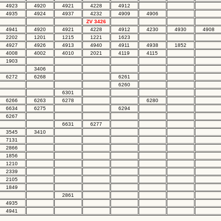
4923
4920
4921
4228
4912
4935
4924
4937
4232
4909
4906
ZV 3426
4941
4920
4921
4228
4912
4230
4930
4908
2202
1201
1215
1221
1623
4927
4926
4913
4940
4911
4938
1852
4008
4002
4010
2021
4119
4115
1903
3406
6272
6268
6261
6260
6301
6266
6263
6278
6280
6634
6275
6294
6267
6631
6277
3545
3410
7131
2866
1856
1210
2339
2105
1849
2861
4935
4941