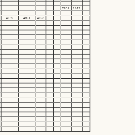
2861
1842
4939
4931
4923