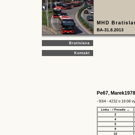
MHD Bratisla
BA-31.8.2013
Bratislava
Kontakt
Pe67,
Marek1978,
- 93/4 - 4232 o 16:08 v
Linka ↓ / Poradie →
2
4
5
9
10