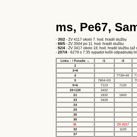
ms, Pe67, Sam
-
30/2
- ZV 4117 okolo 7. hod. hradil službu
-
88/5
- ZV 3504 po 11. hod. hradil službu
-
92/4
- ZV 3417 okolo 18. hod. hradil službu (až
-
207/4
- 6279 o 7:35 vypadol kvôli odpadnutej h
Linka ↓ / Poradie →
/1
/2
2
3+8
4
7739+40
7
5
7904+03
7
9+6
7123
7120
20+120
3402
21
1832
1843
23
3426
24
25
26
30
M:
ZV 4117
32
1105
37