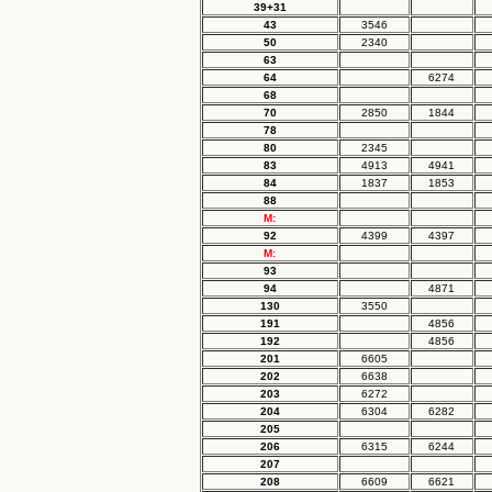
39+31
43
3546
50
2340
63
64
6274
68
70
2850
1844
78
80
2345
83
4913
4941
84
1837
1853
88
M:
92
4399
4397
M:
93
94
4871
130
3550
191
4856
192
4856
201
6605
202
6638
203
6272
204
6304
6282
205
206
6315
6244
207
208
6609
6621