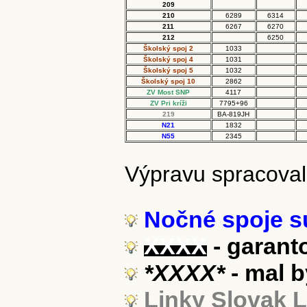
209
210
6289
6314
211
6267
6270
212
6250
Školský spoj 2
1033
Školský spoj 4
1031
Školský spoj 5
1032
Školský spoj 10
2862
ZV Most SNP
4117
ZV Pri kríži
7795+96
219
BA-819JH
N21
1832
N55
2345
Výpravu spracova
Nočné spoje sú
XXXX
- garant
*XXXX*
- mal b
Linky Slovak 