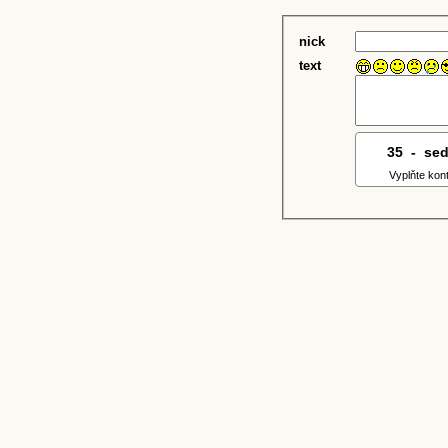
nick
text
35
1
-
3
se
Vyplňte kon