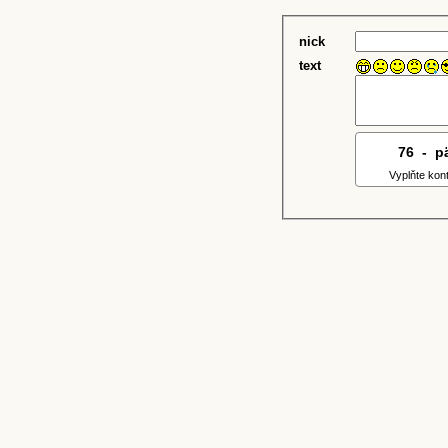
nick
text
76
3
-
7
p
Vyplňte kon