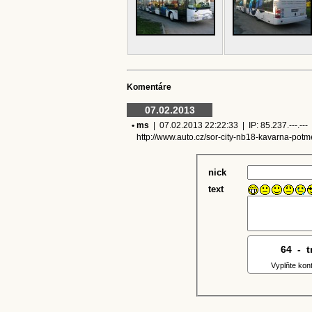
Komentáre
07.02.2013
• ms
| 07.02.2013 22:22:33 | IP: 85.237.---.---
http://www.auto.cz/sor-city-nb18-kavarna-po
nick
text
64
4
-
5
t
Vyplňte kon