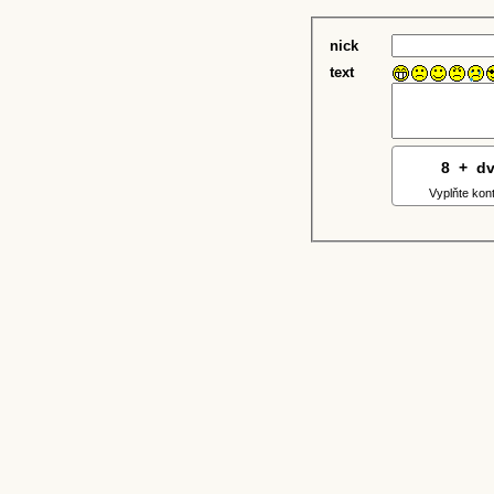
nick
text
8
2
+
5
d
Vyplňte kon