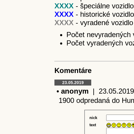
XXXX
- špeciálne vozidlo
XXXX
- historické vozidlo
XXXX
- vyradené vozidlo
Počet nevyradených v
Počet vyradených vozi
Komentáre
23.05.2019
• anonym
| 23.05.2019 1
1900 odpredaná do Hum
nick
text