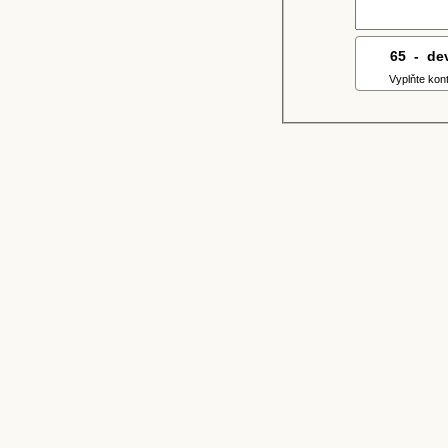
65
1
-
4
de
Vyplňte kon