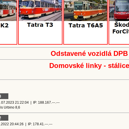
Odstavené vozidlá DPB
Domovské linky - stálic
3
07.2023 21:22:04 | IP: 188.167.---.---
is Urbino 8,6
2
2022 20:44:26 | IP: 178.41.---.---