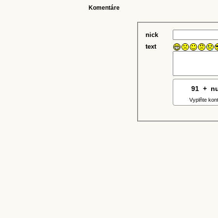
Komentáre
nick
text
91
1
+
4
n
Vyplňte kon